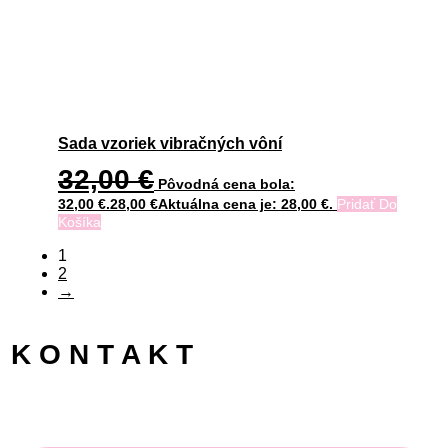
Sada vzoriek vibračných vôní
32,00
€
Pôvodná cena bola:
32,00 €.
28,00
€
Aktuálna cena je: 28,00 €.
Pridať Do
Košíka
1
2
→
K O N T A K T