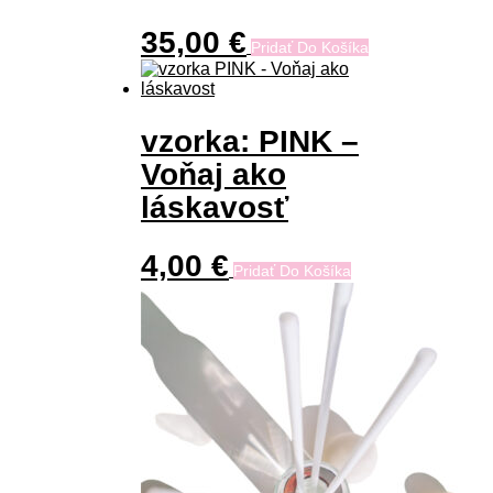
35,00
€
Pridať Do Košíka
vzorka: PINK –
Voňaj ako
láskavosť
4,00
€
Pridať Do Košíka