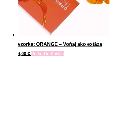
vzorka: ORANGE – Voňaj ako extáza
4,00
€
Pridať Do Košíka