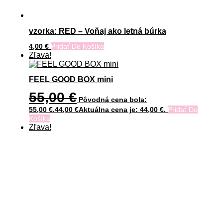
vzorka: RED – Voňaj ako letná búrka
4,00
€
Pridať Do Košíka
Zľava!
FEEL GOOD BOX mini
55,00
€
Pôvodná cena bola:
55,00 €.
44,00
€
Aktuálna cena je: 44,00 €.
Pridať Do
Košíka
Zľava!