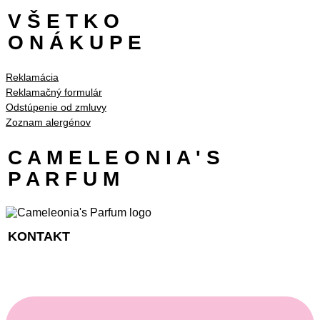
V Š E T K O
O N Á K U P E
Reklamácia
Reklamačný formulár
Odstúpenie od zmluvy
Zoznam alergénov
C A M E L E O N I A ' S
P A R F U M
KONTAKT