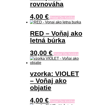
rovnováha
4,00
€
Pridať Do Košíka
RED – Voňaj ako
letná búrka
30,00
€
Pridať Do Košíka
vzorka: VIOLET
– Voňaj ako
objatie
4,00
€
Pridať Do Košíka