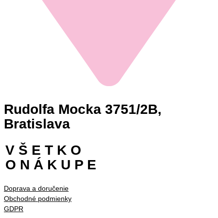
Rudolfa Mocka 3751/2B,
Bratislava
V Š E T K O
O N Á K U P E
Doprava a doručenie
Obchodné podmienky
GDPR