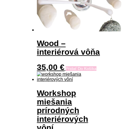
Wood –
interiérová vôňa
35,00
€
Pridať Do Košíka
Workshop
miešania
prírodných
interiérových
vôní