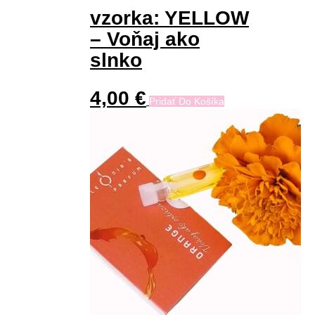
vzorka: YELLOW
– Voňaj ako
slnko
4,00
€
Pridať Do Košíka