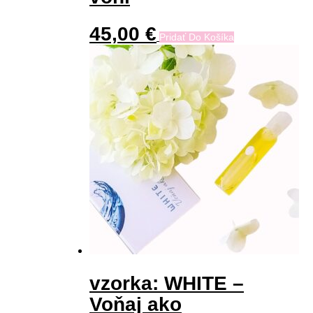
45,00
€
Pridať Do Košíka
vzorka: WHITE –
Voňaj ako