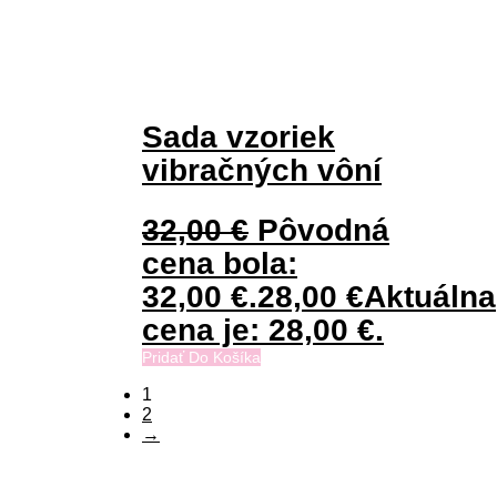
Sada vzoriek
vibračných vôní
32,00
€
Pôvodná
cena bola:
32,00 €.
28,00
€
Aktuálna
cena je: 28,00 €.
Pridať Do Košíka
1
2
→