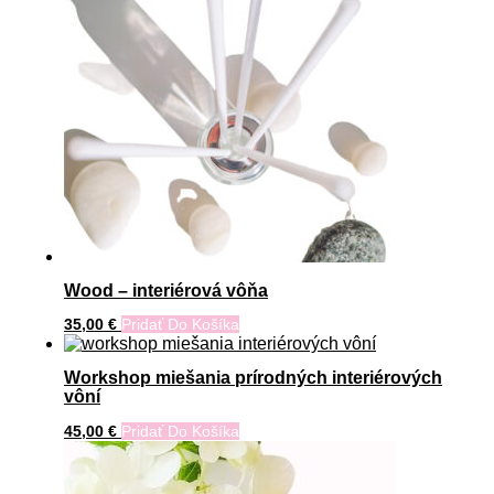
Wood – interiérová vôňa
35,00
€
Pridať Do Košíka
Workshop miešania prírodných interiérových
vôní
45,00
€
Pridať Do Košíka