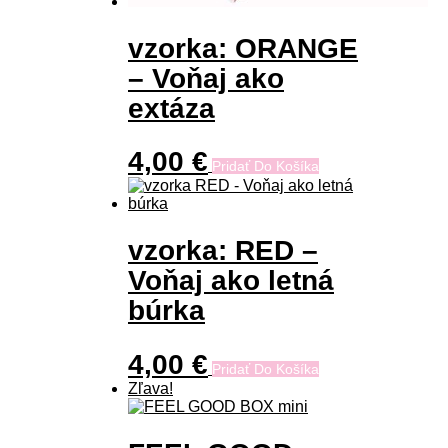
vzorka: ORANGE
– Voňaj ako
extáza
4,00
€
Pridať Do Košíka
vzorka: RED –
Voňaj ako letná
búrka
4,00
€
Pridať Do Košíka
Zľava!