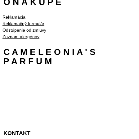
O N Á K U P E
Reklamácia
Reklamačný formulár
Odstúpenie od zmluvy
Zoznam alergénov
C A M E L E O N I A ' S
P A R F U M
KONTAKT