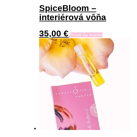
SpiceBloom –
interiérová vôňa
35,00
€
Pridať Do Košíka