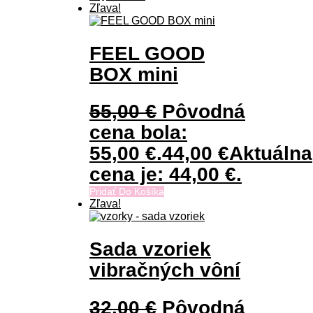
Zľava!
FEEL GOOD
BOX mini
55,00
€
Pôvodná
cena bola:
55,00 €.
44,00
€
Aktuálna
cena je: 44,00 €.
Pridať Do Košíka
Zľava!
Sada vzoriek
vibračných vôní
32,00
€
Pôvodná