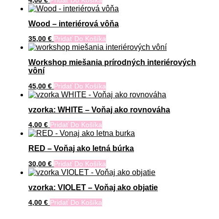
Wood – interiérová vôňa
35,00
€
Pridať Do Košíka
Workshop miešania prírodných interiérových
vôní
45,00
€
Pridať Do Košíka
vzorka: WHITE – Voňaj ako rovnováha
4,00
€
Pridať Do Košíka
RED – Voňaj ako letná búrka
30,00
€
Pridať Do Košíka
vzorka: VIOLET – Voňaj ako objatie
4,00
€
Pridať Do Košíka