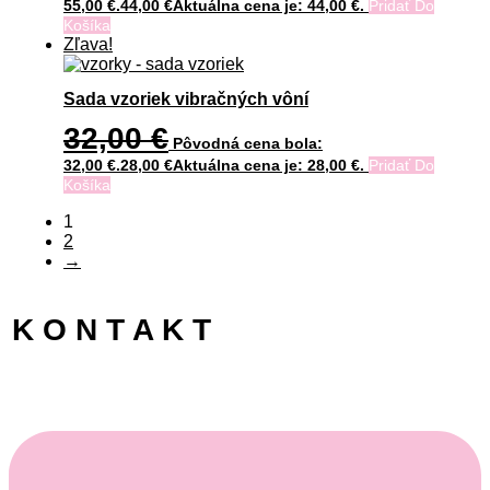
55,00 €.
44,00
€
Aktuálna cena je: 44,00 €.
Pridať Do
Košíka
Zľava!
Sada vzoriek vibračných vôní
32,00
€
Pôvodná cena bola:
32,00 €.
28,00
€
Aktuálna cena je: 28,00 €.
Pridať Do
Košíka
1
2
→
K O N T A K T