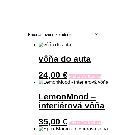
vôňa do auta
24,00
€
Pridať Do Košíka
LemonMood –
interiérová vôňa
35,00
€
Pridať Do Košíka