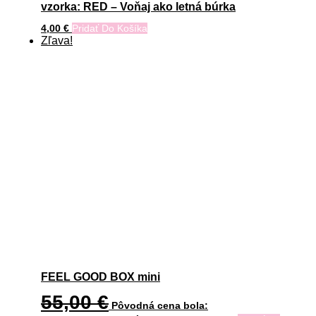
vzorka: RED – Voňaj ako letná búrka
4,00
€
Pridať Do Košíka
Zľava!
FEEL GOOD BOX mini
55,00
€
Pôvodná cena bola: