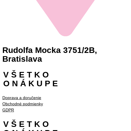
Rudolfa Mocka 3751/2B,
Bratislava
V Š E T K O
O N Á K U P E
Doprava a doručenie
Obchodné podmienky
GDPR
V Š E T K O