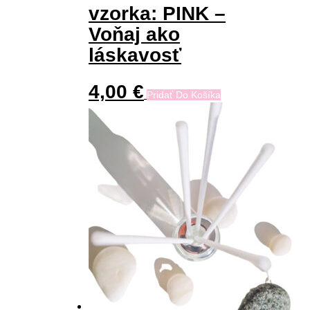
vzorka: PINK –
Voňaj ako
láskavosť
4,00
€
Pridať Do Košíka