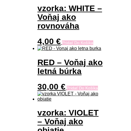
vzorka: WHITE –
Voňaj ako
rovnováha
4,00
€
Pridať Do Košíka
RED – Voňaj ako
letná búrka
30,00
€
Pridať Do Košíka
vzorka: VIOLET
– Voňaj ako
objatie