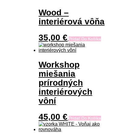
Wood –
interiérová vôňa
35,00
€
Pridať Do Košíka
Workshop
miešania
prírodných
interiérových
vôní
45,00
€
Pridať Do Košíka