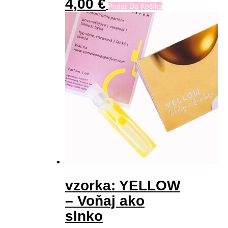
4,00
€
Pridať Do Košíka
vzorka: YELLOW
– Voňaj ako
slnko