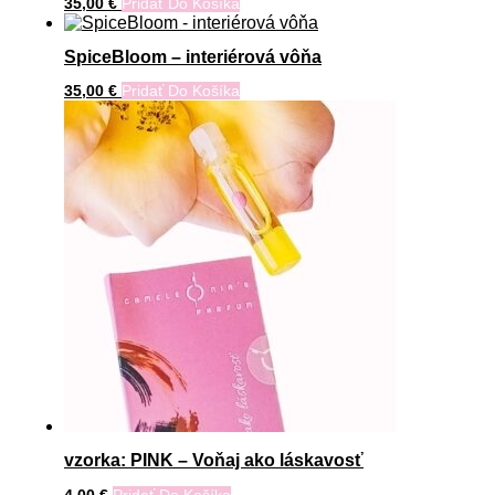
35,00
€
Pridať Do Košíka
SpiceBloom – interiérová vôňa
35,00
€
Pridať Do Košíka
vzorka: PINK – Voňaj ako láskavosť
4,00
€
Pridať Do Košíka